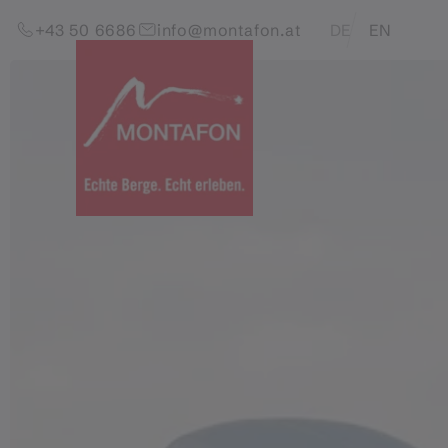
Zum Inhalt springen (Alt+0)
Zum Hauptmenü springen (Alt+1)
Translations of this pag
+43 50 6686
info@montafon.at
DE
EN