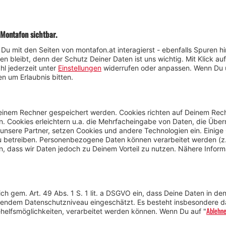
Di! Herzlich willkommen in unserem M
Schön, dass Du da bist!
tet? Persönliche Einblicke ins Leben im Montafon – keine Zahl
ir von unseren Lieblingstouren, spannenden Projekten und ec
nur von uns Mitarbeitenden, sondern auch von Menschen, die 
sen – vielleicht können wir Dich ein Stück weit inspirieren u
begeistern!