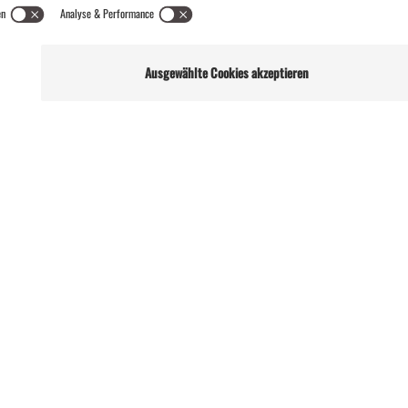
ENTSCHLEUNIGENDES
KULINARISCHES
KU
TRADITIONELLES
TÜCHTIGES
1
2