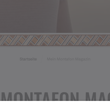
Startseite
Mein Montafon Magazin
 MONTAFON MA