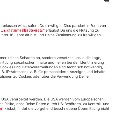
agazin.
en, keine Datenflut.
hten Montafoner
das Montafon lieben.
nd für unsere Heimat