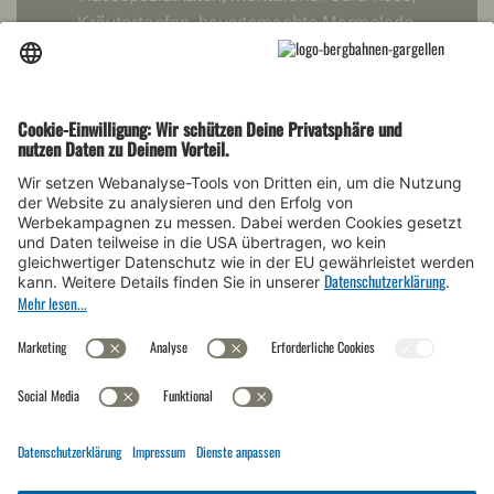
Kräutertopfen, hausgemachte Marmelade,
Honig, Nutella, Müsli, der typisch Montafoner
„Brösl“, frischer Obstsalat, Eier sowie viele
weitere Leckereien. So beginnt Dein Tag am Berg
genussvoll und voller Energie.
WEITERE
INFORMATIONEN