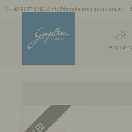
Skip to content (Alt+0)
Jump to main menu (Alt+1)
Trans
+43 5557 6310
info@bergbahnen-gargellen.at
14 °C / 27 °