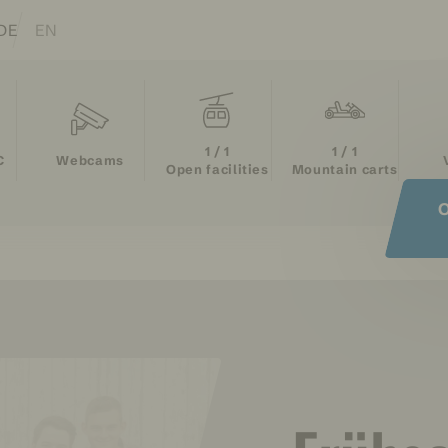
lations of this page
DE
EN
1 / 1
1 / 1
C
Webcams
Open facilities
Mountain carts