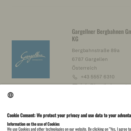
Gargellner Bergbahnen G
KG
Bergbahnstraße 89a
6787 Gargellen
Österreich
+43 5557 6310
info@bergbahnen-gar