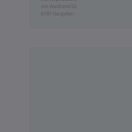
Am Waldrand 53
6787 Gargellen