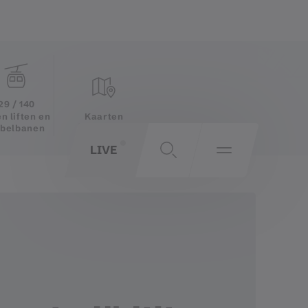
29 / 140
Kaarten
n liften en
belbanen
LIVE