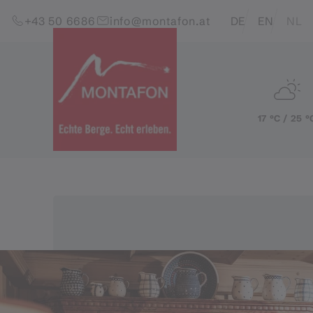
Skip to content (Alt+0)
Jump to main menu (Alt+1)
Translations of this pag
+43 50 6686
info@montafon.at
DE
EN
NL
17 °C / 25 °