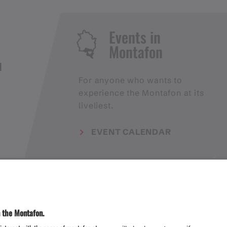
Events in
Montafon
H
For anyone who wants to
experience the Montafon at its
liveliest.
EVENT CALENDAR
Weather
Arrival