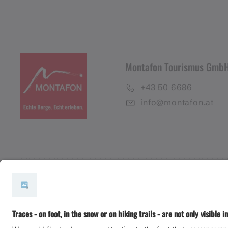
Montafon Tourismus Gmb
+43 50 6686
info@montafon.at
#meinmontafon