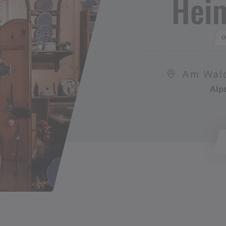
Heim
O
Am Wald
Alp