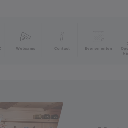
e
C
Webcams
Contact
Evenementen
Ope
ka