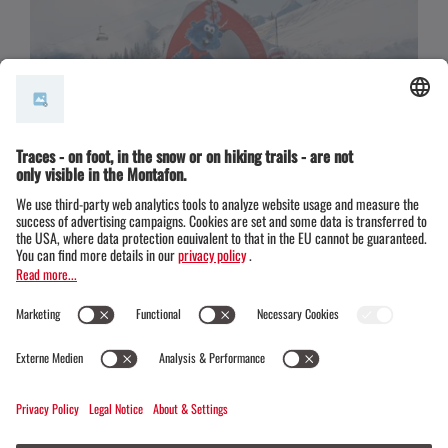
Hoogtepunten voor gezinnen
Gezinnen kunnen zich verheugen op eindeloos
skiplezier tijdens het skiën in Vorarlberg. Of ze nu
samen het skigebied ontdekken of een stop maken in
een skihut. In de verschillende
skischolen
kunnen
jonge skiërs en snowboarders in een mum van tijd
hun eerste ervaring opdoen met het koude witte spul
of hun skistijl verfijnen.