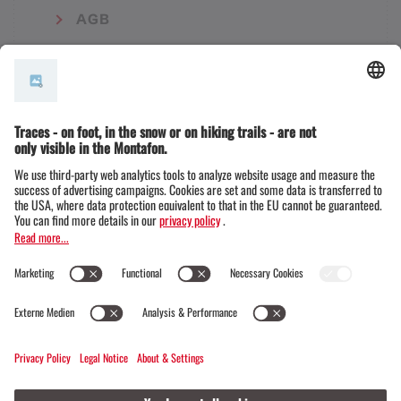
AGB
© Montafon Tourismus GmbH