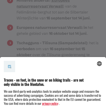
Hinteres Silbertal
(
Europees
natuurreservaat Verwall
) van de
Fellimännle-berghut tot aan de Silbertaler
Winterjöchle van
16 september tot 14 juni
.
Europees natuurreservaat Verwall: in
het
gehele gebied van
16 oktober tot 14 juni
.
Tschagguns - Tilisuna (Gampadelstal)
: het is
verboden
om van
16 september tot 15
oktober
over de Tilisuna-goederenweg te
rijden.
Gauertal naar de bovenste Spora Alpe:
mountainbiken
is toegestaan van 01.05. -
15.10. tussen 07:00 en 20:00 uur.
Foppa (Galgenul) - naar de Außergweilalpe:
mountainbiken is toegestaan van 15 juni tot 15
september tussen 07:00 en 20:00 uur.