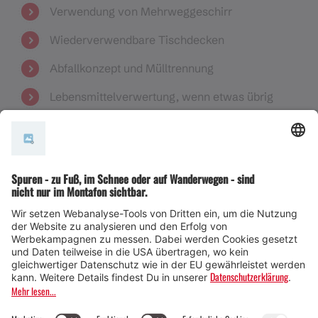
Verwendung von Mehrweggeschirr
Wiederverwendbare Tischdecken
Abfallkonzept und Mülltrennung
Lebensmittelverwertung, wenn etwas übrig
bleibt (z.B. Tischlein Deck Dich)
Toiletten am Kanalsystem angeschlossen
Werbemittel
Wiederverwendbare Werbebanner
Sparsame Verwendung von Druckwerken,
stattdessen sämtliche Informationen auf der