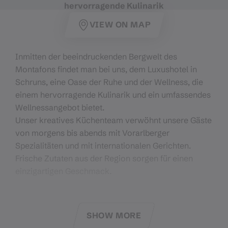
hervorragende Kulinarik
VIEW ON MAP
Inmitten der beeindruckenden Bergwelt des
Montafons findet man bei uns, dem Luxushotel in
Schruns, eine Oase der Ruhe und der Wellness, die
einem hervorragende Kulinarik und ein umfassendes
Wellnessangebot bietet.
Unser kreatives Küchenteam verwöhnt unsere Gäste
von morgens bis abends mit Vorarlberger
Spezialitäten und mit internationalen Gerichten.
Frische Zutaten aus der Region sorgen für einen
einzigartigen Geschmack.
Frühstücksbuffet:
07:30 - 11:00 Uhr
Nachmittagsbuffet:
14:00 - 16:00 Uhr
SHOW MORE
Alpen-Gourmetmenü:
18:30 - 20:00 Uhr