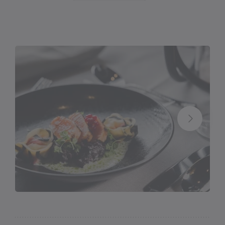
Bei uns können die internen sowie die externen
Gäste unser täglich frisches 5-Gang-Menü mit der
Auswahl zwischen Fleisch, Fisch oder
Vegetarischem Hauptgang genießen.
Wir bitten um Voranmeldung.
Mitglied bei der
Wirtschaft Montafon
.