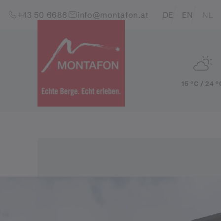
Skip to content (Alt+0)
Jump to main menu (Alt+1)
Translations of this pag
+43 50 6686
info@montafon.at
DE
EN
NL
15 °C / 24 °