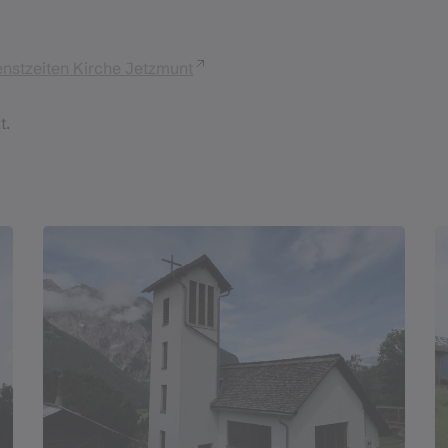
enstzeiten Kirche Jetzmunt
t.