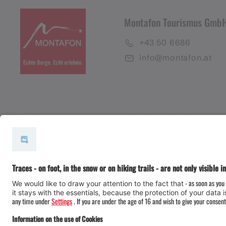
Montafon Tourismus Gmb
+43 50 6686
info@montafon.at
#meinmontafon