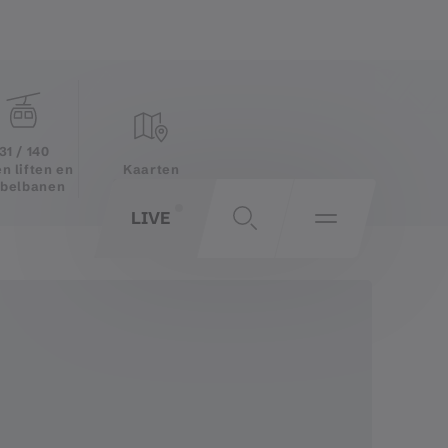
31 / 140
Kaarten
n liften en
belbanen
LIVE