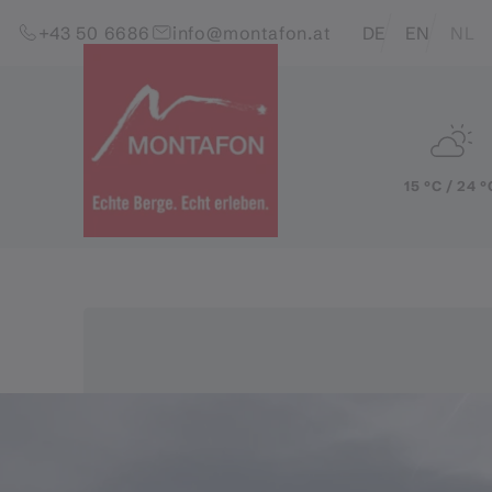
Skip to content (Alt+0)
Jump to main menu (Alt+1)
Translations of this pag
+43 50 6686
info@montafon.at
DE
EN
NL
15 °C / 24 °