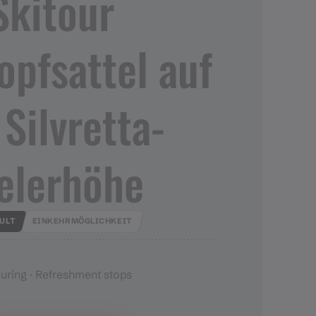
Skitour
pfsattel auf
Silvretta​-​
elerhöhe
CULT
EINKEHRMÖGLICHKEIT
ouring · Refreshment stops