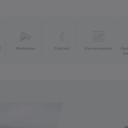
e
C
Webcams
Contact
Evenementen
Ope
ka