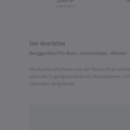
2000 m
1
Lowest point
Tour description
Berggasthof Piz Buin - Dammloipe - Bieltal 
Die Rauhkopfscharte und der Rauhe Kopf werden
reizvolle Zugangsvariante zur Wiesbadener Hütt
optimales Skigelände.