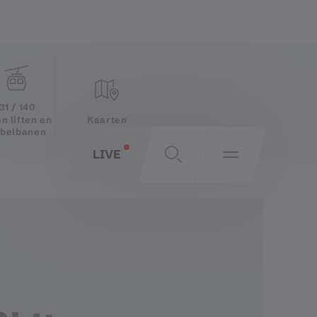
31 / 140
Kaarten
n liften en
belbanen
LIVE