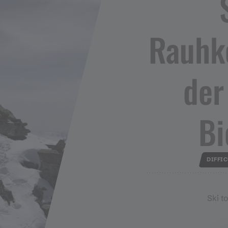
Rauhko
der 
Bi
DIFFI
Ski t