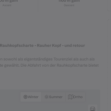
100 m gain
1100 m gain
Ascent
Descent
- Rauhkopfscharte - Rauher Kopf - und retour
 sowohl als eigentständiges Tourenziel als auch als
e gewählt. Die Abfahrt von der Rauhkopfscharte bietet
Winter
Summer
Ortho