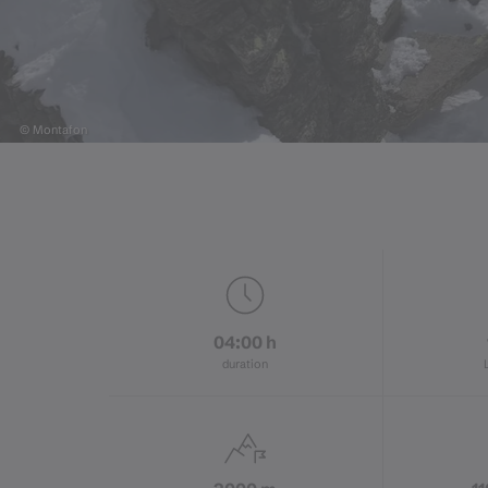
© Montafon
04:00 h
duration