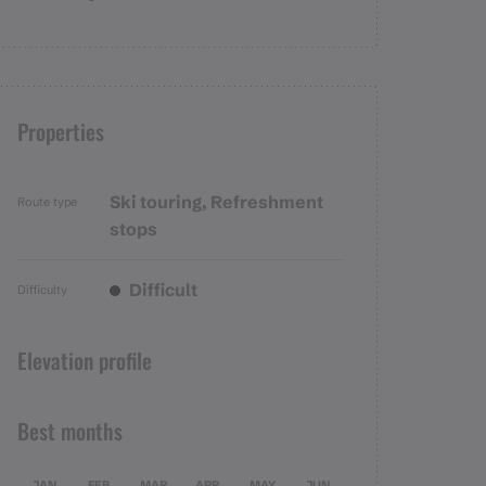
Properties
Ski touring, Refreshment
Route type
stops
Difficult
Difficulty
Elevation profile
Best months
JAN
FEB
MAR
APR
MAY
JUN