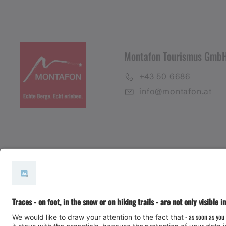
Montafon Tourismus Gmb
+43 50 6686
info@montafon.at
#meinmontafon