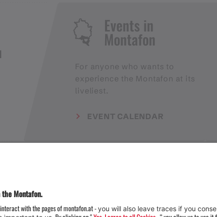
Events in
Montafon
H
For anyone who wants to
experience the Montafon at its
liveliest.
EVENT CALENDAR
Weather
Arrival
Contact & Team
Press