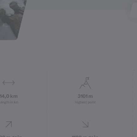
14,0 km
3101 m
Length in km
Highest point