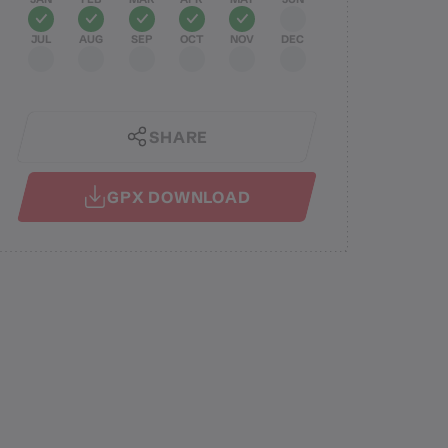
JUL
AUG
SEP
OCT
NOV
DEC
SHARE
GPX DOWNLOAD