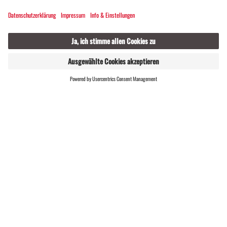
ERGEBNISSE
Raiffeisen Montafon Arlberg
Marathon 2026
Danke für einen großartigen Raiffeisen Montafon
Arlberg Marathon
Ein herzliches Dankeschön an alle Läuferinnen und
Läufer, die den Raiffeisen Montafon Arlberg
Marathon mit Ausdauer, Energie und Begeisterung