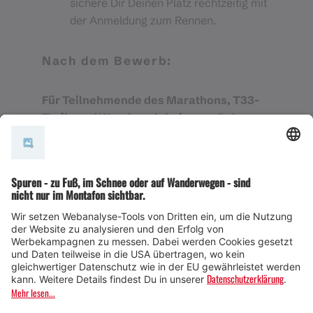
sichere Dir Deinen Platz rechtzeitig mit
der Anmeldung zum Rennen.
Nach dem Bewerb:
Für Teilnehmende des Marathons, T33-
Trails und Wandererlebnisses
, die in
Silbertal
übernachten oder dort parken, gibt
es nach dem Rennen einen
Rückshuttle
von St. Anton am Arlberg nach Silbertal
.
Abfahrtszeiten:
16:15 Uhr: St. Anton am Arlberg
WellCom
nach Silbertal (Ankunft ca.
17:30 Uhr)
17:30 Uhr: St. Anton am Arlberg
WellCom
nach Silbertal (Ankunft ca.