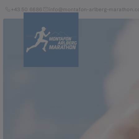
Zum Inhalt springen (Alt+0)
Zum Hauptmenü springen (Alt+1)
+43 50 6686
info@montafon-arlberg-marathon.