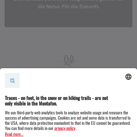
die Natur. Für die Zukunft.
Nachhaltigkeit ist für uns kein Trend, sond
ern eine Verantwortung.
Deshalb setzen wir alles daran, den Raiffeisen
Montafon Arlberg Marathon so umweltfreundlich und
ressourcenschonend wie möglich auszurichten –
und unsere Maßnahmen laufend weiterzuentwickeln.