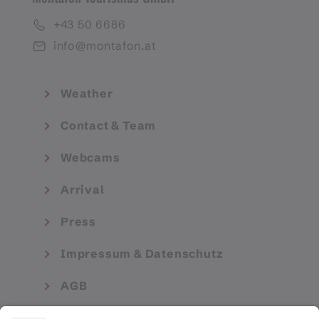
+43 50 6686
info@montafon.at
Weather
Contact & Team
Webcams
Arrival
Press
Impressum & Datenschutz
AGB