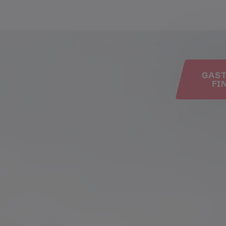
e
GAS
FI