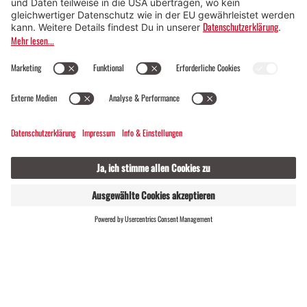
Alphafoto 2015
ERGEBNISSE
Montafon Arlberg Marathon
| Ergebnisse