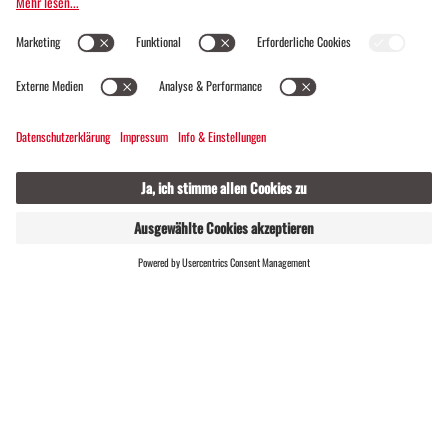
Montafoner Steinschafzüchter
Gemeinsam mit anderen Züchtern und Partnern aus
dem Tal haben es Martin und Peter geschafft, das
Interesse für die geliebten Fellträger in der
Öffentlichkeit zu wecken. Mit viel
Durchhaltevermögen und Engagement konnten so
die besten Bedingungen für eine erfolgreiche Zukunft
für die Ur-Vorarlberger Rasse geschaffen werden.
Das Montafoner Steinschaf zählt mittlerweile zu der
REGIONALE PRODUKTE
LIVE
am weitesten verbreiteten Schafrassen in
Vorarlberg.
Auf Säumerpfaden zu den Montafoner Steinschafen
In Gargellen, dem höchst gelegenen Montafoner Ort,