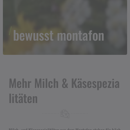
bewusst montafon
Mehr Milch & Käsespezia
litäten
Milch- und Käsespezialitäten aus dem Montafon stehen für höch