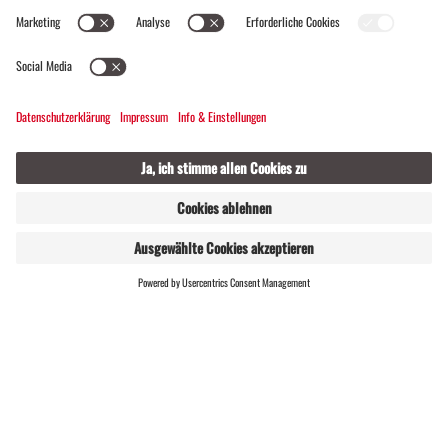
WEBSHOP
LIVE
Alpenmosaik Montafon