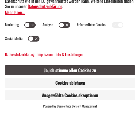
Naturzeit Erlebnisplan - Dein Exemplar lieg
t schon für Dich bereit
Du bekommst den
Naturzeit Erlebnisplan
in
einem angenehmen Taschenformat bei Deinem
persönlichen Besuch im Silbertal und am Kristberg.
Ob Du Lust auf Wandern, Biken, E-Biken, Laufen oder
WEBSHOP
LIVE
Kneippen hast oder erfahren möchtest, welche
Bergerlebnisse Du persönlich erleben kannst, wann
die Fahrzeiten sind, welche Einkehrmöglichkeiten es
gibt, Du findest alles genau
hier.