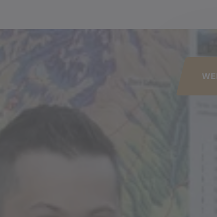
his page
WE