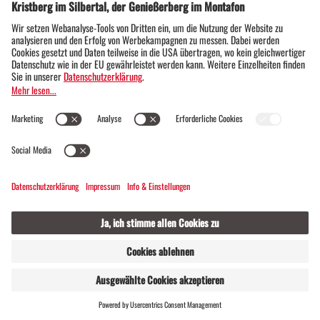
Bergknappen Tour Kristberg
03:30 h
27,9 km
937 hm
(E-)Mountainbiken · Bergbahnauf-/-abstieg ·
Einkehrmöglichkeit · Rundtour ·
familienfreundlich
WEBSHOP
LIVE