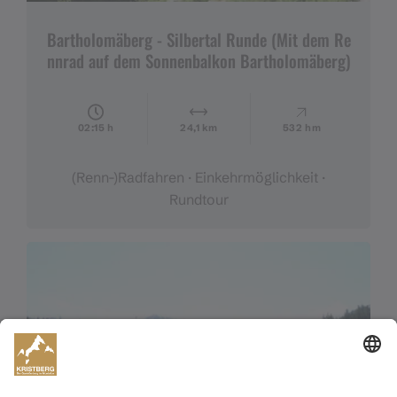
Bartholomäberg - Silbertal Runde (Mit dem Re
nnrad auf dem Sonnenbalkon Bartholomäberg)
02:15 h
24,1 km
532 hm
(Renn-)Radfahren · Einkehrmöglichkeit ·
Rundtour