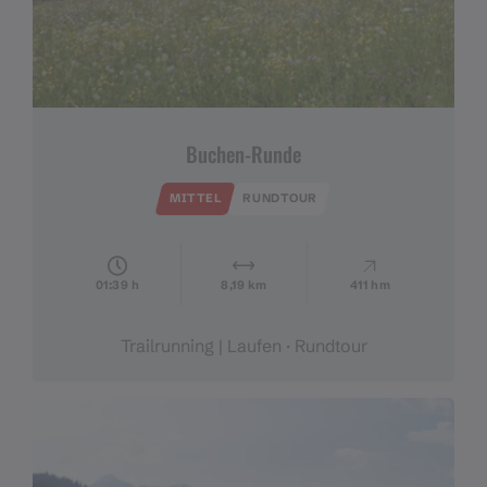
Buchen-Runde
MITTEL
RUNDTOUR
01:39 h
8,19 km
411 hm
Trailrunning | Laufen · Rundtour