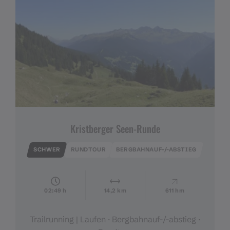
Kristberger Seen-Runde
SCHWER
RUNDTOUR
BERGBAHNAUF-/-ABSTIEG
02:49 h
14,2 km
611 hm
Trailrunning | Laufen · Bergbahnauf-/-abstieg ·