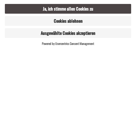
08:00 h
41,9 km
1500 hm
Trailrunning | Laufen
WEBSHOP
LIVE