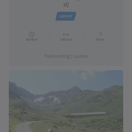
al)
LEICHT
00:10 h
1,10 km
11 hm
Trailrunning | Laufen