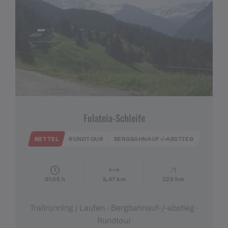
Fulateia-Schleife
MITTEL
RUNDTOUR
BERGBAHNAUF-/-ABSTIEG
01:05 h
5,47 km
229 hm
Trailrunning | Laufen · Bergbahnauf-/-abstieg ·
Rundtour