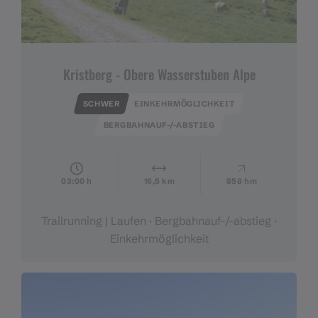
Kristberg - Obere Wasserstuben Alpe
SCHWER
EINKEHRMÖGLICHKEIT
BERGBAHNAUF-/-ABSTIEG
03:00 h
16,5 km
858 hm
Trailrunning | Laufen · Bergbahnauf-/-abstieg ·
Einkehrmöglichkeit