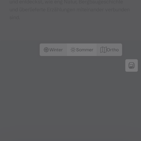
und entdeckst, wie eng Natur, Bergbaugeschichte
und überlieferte Erzählungen miteinander verbunden
sind.
Winter
Sommer
Ortho