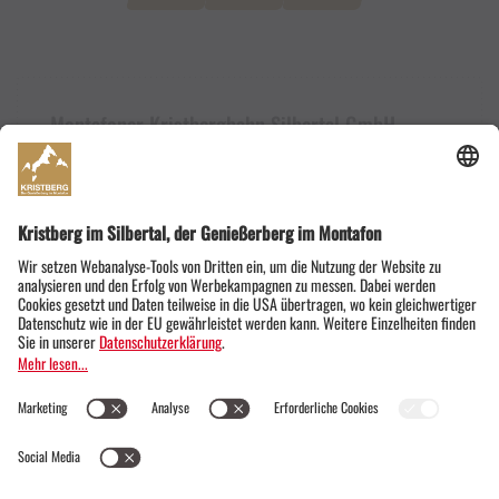
Montafoner Kristbergbahn Silbertal GmbH
Dorfstraße 19
6782 Silbertal im Montafon
Österreich
+43555674119
info@kristbergbahn.at
Datenschutz
AGB
Impressum
© Montafoner Kristbergbahn Silbertal GmbH