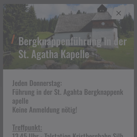
Bergknappenführung in der
St​.​ Agatha Kapelle
Jeden Donnerstag:
Führung in der St. Agahta Bergknappenk
apelle
Keine Anmeldung nötig!
Was ist ein Muntafuner Gaglaweg?
Treffpunkt:
Ausgangspunkt - Wegbeschreibung
13.45 Uhr - Talstation Kristbergbahn Silb