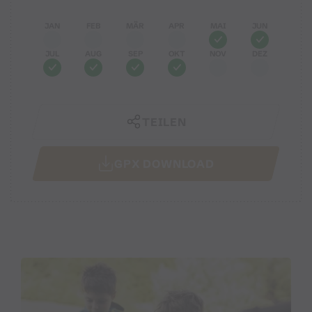
JAN
FEB
MÄR
APR
MAI
JUN
JUL
AUG
SEP
OKT
NOV
DEZ
TEILEN
GPX DOWNLOAD