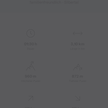
familienfreundlich · Silbertal
01:30 h
3,10 km
Dauer
Länge in km
960 m
872 m
Höchster Punkt
Tiefster Punkt