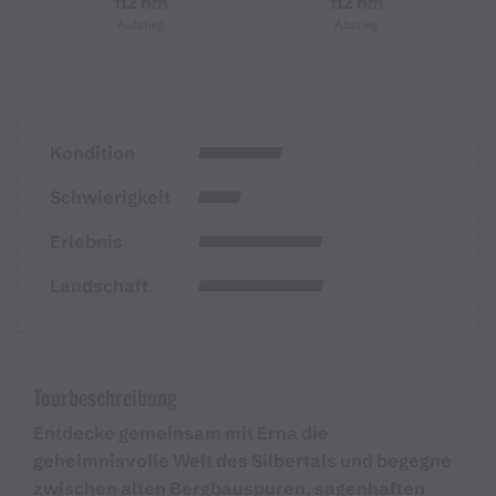
112 hm
112 hm
Aufstieg
Abstieg
Kondition
Schwierigkeit
Erlebnis
Landschaft
Tourbeschreibung
Entdecke gemeinsam mit Erna die
geheimnisvolle Welt des Silbertals und begegne
zwischen alten Bergbauspuren, sagenhaften