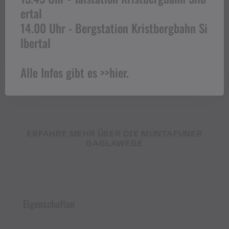
- Endpunkt
ertal
14.00 Uhr - Bergstation Kristbergbahn Si
Anreise zum Ausgangspunkt
lbertal
Sicherheitstipps für Wandern in
Alle Infos gibt es >>
hier
.
Vorarlberg
ERFAHRE MEHR ÜBER DIE MUNTAFUNER
GAGLAWEGE
Eigenschaften