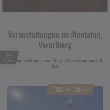
Veranstaltungen im Montafon,
Vorarlberg
Alle Veranstaltungen und Bergerlebnisse auf einen B
FILTER
lick
25.
24.
DO
Jun
DO
Sep
2026
2026