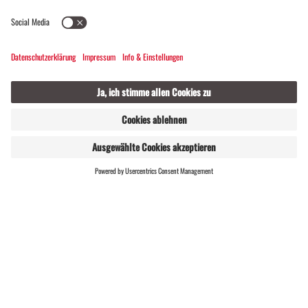
WEBSHOP
LIVE
AS Tenniscamp
Tschagguns
verbindet Sommerurlaub in den Bergen mit
Tennistraining für Singles, Paare und Familien.
Geeignet für alle Altersklassen und Spielstärken