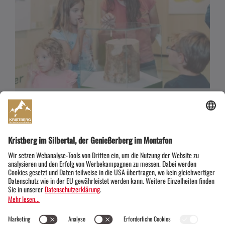
Auf Entdeckungsreise im Naturraum.Verwall in
Partenen
Gaschurn
Kinderprogramm - Rätselspaß mit Frieda und
Kauzi im Naturschutzgebiet
04.
08.
SA
Jul
SA
Aug
2026
2026