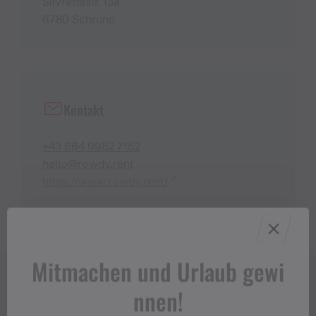
Silvrettastr. 13a
6780 Schruns
Kontakt
+43 664 9982 7152
hello@rowdy.rent
https://www.rowdy.rent/
Mitmachen und Urlaub gewi
nnen!