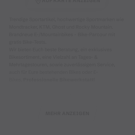
AUF KARTE ANZEIGEN
Trendige Sportartikel, hochwertige Sportmarken wie
Mondtracker, KTM, Ghost und Rocky Mountain.
Brandneue E-/Mountainbikes - Bike-Parcour mit
gratis Bike-Tests.
Wir bieten Euch beste Beratung, ein exklusives
Bikesortiment, eine Vielzahl an Tages- &
Mehrtagestouren, sowie zuverlässigem Service,
auch für Eure bestehenden Bikes oder E-
Bikes.
Professionelle Bikewerkstatt!
Winter-Verleih:
Ski und Skischuhe, Skistöcke,
Snowboard, Tourenski & Splitboard, Schneeschuhe,
Rodel, Skischuhfitting
MEHR ANZEIGEN
Sommer-Verleih:
Mountain Bikes, E-Bikes, Kinder E-
Bikes, Kinderanhänger, Kinderrückentragen,
Klettersets, Bergschuhe, Wanderstöcke