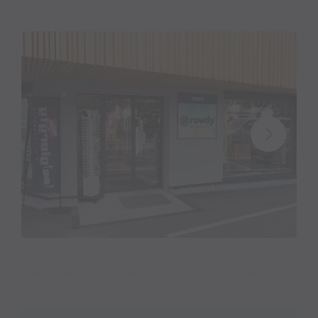
Fahrräder online buchbar zur Selbstabholung vor der
Türe - Code telefonisch unter M. +43 664 161 1389
Mitglied der
Wirtschaft Montafon
.