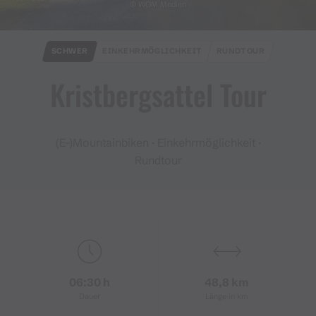
© WOM Medien
SCHWER
EINKEHRMÖGLICHKEIT
RUNDTOUR
Kristbergsattel Tour
(E-)Mountainbiken · Einkehrmöglichkeit ·
Rundtour
06:30 h
48,8 km
Dauer
Länge in km