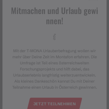
Ziel
Mitmachen und Urlaub gewi
Start
nnen!
Sicherheitstipps für Mountainbike
in Vorarlberg
Mit der T‑MONA Urlauberbefragung wollen wir
mehr über Deine Zeit im Montafon erfahren. Die
Umfrage ist Teil eines österreichweiten
Forschungsprojekts und hilft dabei, das
Eigenschaften
Urlaubserlebnis langfristig weiterzuentwickeln.
Als kleines Dankeschön kannst Du mit Deiner
(E-)Mountainbiken,
Routentyp
Teilnahme einen Urlaub in Österreich gewinnen.
Einkehrmöglichkeit, Rundtour
JETZT TEILNEHMEN
Schwer
Schwierigkeit