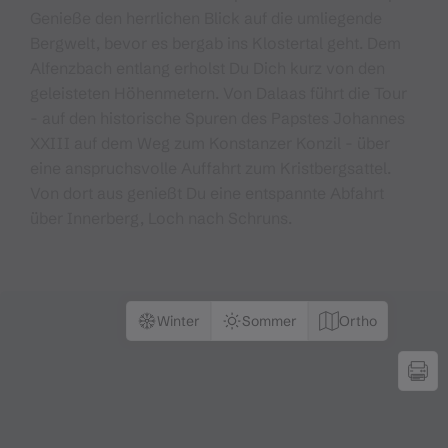
Genieße den herrlichen Blick auf die umliegende
Bergwelt, bevor es bergab ins Klostertal geht. Dem
Alfenzbach entlang erholst Du Dich kurz von den
geleisteten Höhenmetern. Von Dalaas führt die Tour
- auf den historische Spuren des Papstes Johannes
XXIII auf dem Weg zum Konstanzer Konzil - über
eine anspruchsvolle Auffahrt zum Kristbergsattel.
Von dort aus genießt Du eine entspannte Abfahrt
über Innerberg, Loch nach Schruns.
Winter
Sommer
Ortho