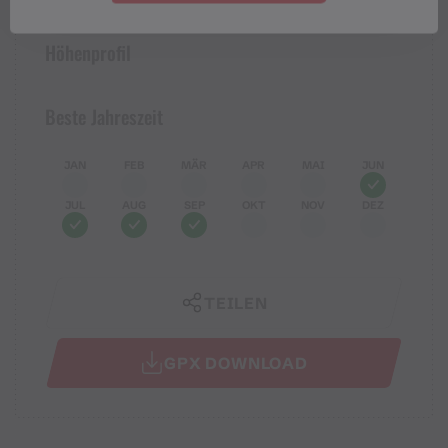
Höhenprofil
Beste Jahreszeit
JAN
FEB
MÄR
APR
MAI
JUN
JUL
AUG
SEP
OKT
NOV
DEZ
TEILEN
GPX DOWNLOAD