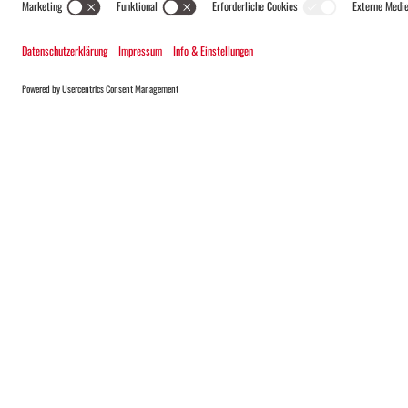
+43 50 6686
info@montafon.at
#meinmontafon