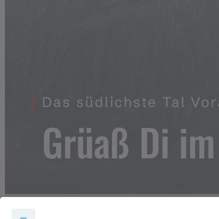
Das südlichste Tal Vo
Grüaß Di im