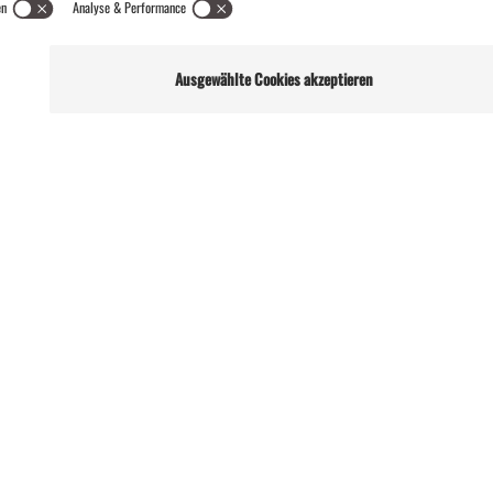
Für alle, die das Montafon von
seiner lebendigsten Seite
erleben möchten.
EVENTKALENDER
Wetter
Presse
Anreise
Marke
Kontakt & Team
Jobs
Webcams
Newsletter