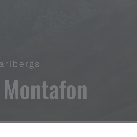
rarlbergs
 Montafon