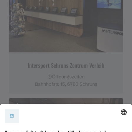
Intersport Schruns Zentrum Verleih
Öffnungszeiten
Bahnhofstr. 15, 6780 Schruns