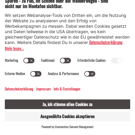
Intersport Silvretta Park
Öffnungszeiten
Galgenulerstr. 198a, 6791 St. Gallenkirch
GASTGEBER
LIVE
FINDEN