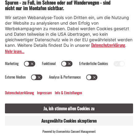
geleitet durch einen staatlich geprüften Berg-
und Skiführer der Bergschule Firmalpin
kein
Datum
Leichte Skitour in der Silvretta inkl. Bergbahnt
icket
GASTGEBER
LIVE
FINDEN
Gaschurn