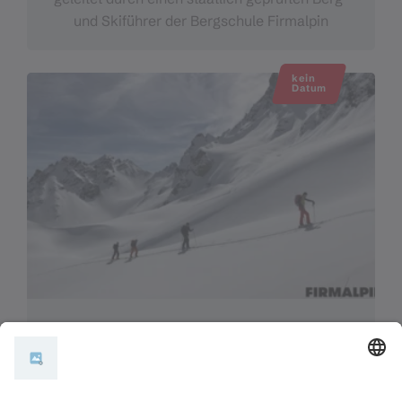
und Skiführer der Bergschule Firmalpin
kein
Datum
Lawinenkurs für Fortgeschrittene Vorarlberg
Sankt Gallenkirch