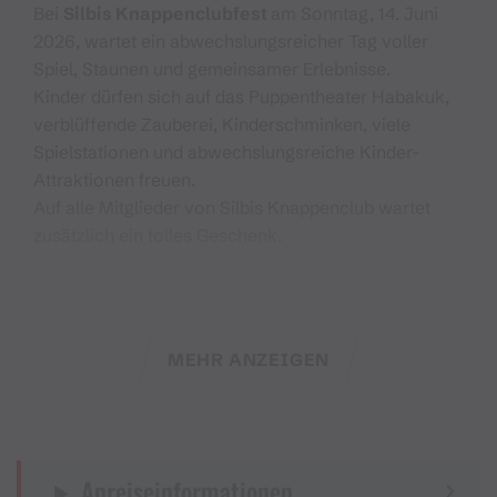
Bei
Silbis Knappenclubfest
am Sonntag, 14. Juni
2026, wartet ein abwechslungsreicher Tag voller
Spiel, Staunen und gemeinsamer Erlebnisse.
Kinder dürfen sich auf das Puppentheater Habakuk,
verblüffende Zauberei, Kinderschminken, viele
Spielstationen und abwechslungsreiche Kinder-
Attraktionen freuen.
Auf alle Mitglieder von Silbis Knappenclub wartet
zusätzlich ein tolles Geschenk.
Zeitplan:
10:00 - 16:00 Uhr: Kinderschminken bei der
Bergstation, Spielstationen entlang des Silberpfads,
MEHR ANZEIGEN
Silbertaler Waldschule, Hüpfburgen
10:30 Uhr, 11.45 Uhr, 13:00 Uhr, 14:15 Uhr:
Kasperltheater mit dem Puppentheater Habakuk von
Christian Mair (im Bereich Silbersee/Alte Säge)
Anreiseinformationen
11:15 Uhr, 13:30 Uhr: Zaubershow mit Kerstin