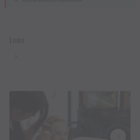
Andreatta im Bereich Kristbergsattel, dazwischen
Unterhaltung mit kleinen Tricks entlang des
Wanderweges
Links
Vatertagsüberraschung
Wir freuen uns auf alle Väter, die den Vatertag mit
ihrer Familie am Kristberg verbringen.
Für sie gibt es eine kleine
Vatertagsüberraschung
von BIO Wollmilch Montafon,
solange der Vorrat
reicht.
Kostenlos aus ganz Vorarlberg anreisen
Zu Silbis Knappenclubfest am 14. Juni 2026 ist die
Anreise mit den öffentlichen Verkehrsmitteln aus
ganz Vorarlberg kostenlos möglich.
👉 Hier kommst Du zum
kostenfreien Ticket