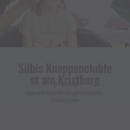
© PATRICK SAELY PHOTOGRAPHY
Silbis Knappenclubfe
st am Kristberg
Silbertal
Spiel und Spaß für die ganze Familie -
Charity Event