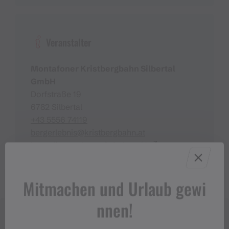
Veranstalter
Montafoner Kristbergbahn Silbertal
GmbH
Dorfstraße 19
6782 Silbertal
+43 5556 74119
bergerlebnis@kristbergbahn.at
https://montafon.at/kristberg/de
Mitmachen und Urlaub gewi
nnen!