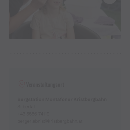
Spiel & Spaß für den guten Zweck
Für jedes Kind, das die Spielstationen absolviert und
Stempel sammelt, spendet die Kristbergbahn EUR 5,-
an "Netz für Kinder".
Du bist noch kein Mitglied in Silbis Knappenclub?
Kein Problem, das Anmeldeformular findest Du
hier
.
Veranstaltungsort
Bergstation Montafoner Kristbergbahn
Silbertal
+43 5556 74119
bergerlebnis@kristbergbahn.at