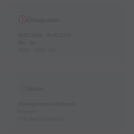
Anmeldung ist für den Bustransfer und das
Bergfrühstück
erforderlich:
T. +43 5556 73117 oder
Öffnungszeiten
info@hotel-bergerhof.at
01.07.2026 - 18.10.2026
Durchgehend warme Küche: 11:00 - 17:00 Uhr
Mo - So
10:00 - 18:00 Uhr
Mitglied bei
bewusstmontafon
und
der
Wirtschaft Montafon
Adresse
Alpengasthaus Rellseck
Rellseck 1
6781 Bartholomäberg