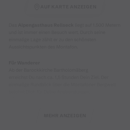
AUF KARTE ANZEIGEN
Das
Alpengasthaus Rellseck
liegt auf 1.500 Metern
und ist immer einen Besuch wert. Durch seine
einmalige Lage zählt er zu den schönsten
Aussichtspunkten des Montafon.
Für Wanderer
Ab der Barockkirche Bartholomäberg
erreichst Du nach ca. 1,5 Stunden Dein Ziel. Der
einmalige Rundblick über die Montafoner Bergwelt
belohnt Dich für Deine Anstrengungen.
Wir servieren Euch Hausmannskost
und hausgemachten Kaiserschmarren und Kuchen.
MEHR ANZEIGEN
Sommer:
Bergfrühstück