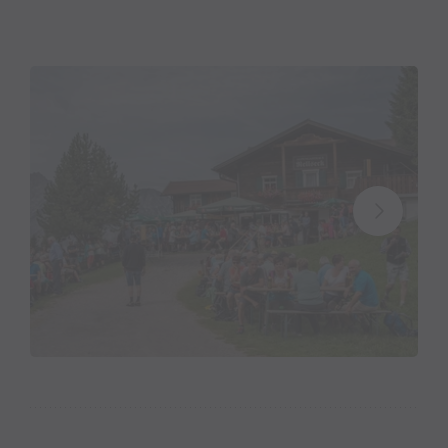
Jeden Mittwoch von Juli bis Mitte September
veranstalten wir ein rustikales Bergfrühstück in freier
Natur. Genieße den eindrucksvollen Panoramablick -
von den Zinnen des Rätikon bis zu den Giganten des
Silvretta-Gebirges. Bei unserem Frühstück gibt's
hausgemachte Marmeladen, Muntafuner Sura Kees,
"Brösel" nach Omas Rezept, Bratkartoffeln, Rühreier,
kräftiges Bauernbrot, Speck und Käse uvm. Das
Frühstück findet bei jedem Wetter in der Zeit von
08:00 bis 10:00 Uhr statt.
Ein
Bustransfer
ist ab dem
Hotel Bergerhof
möglich (7,50 € pro Person)
Keine Zufahrt mit dem eigenen Auto möglich.
(Mautplicht)