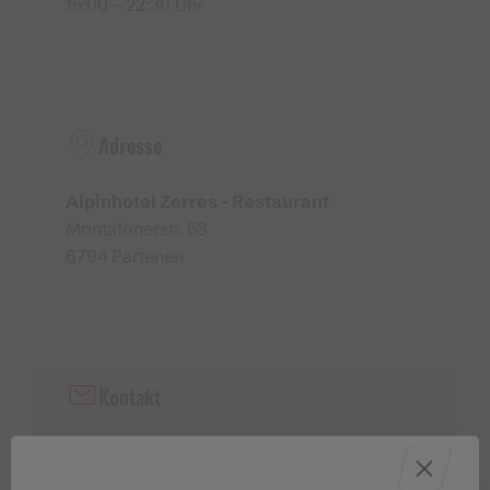
15:00 - 22:30 Uhr
Adresse
Alpinhotel Zerres - Restaurant
Montafonerstr. 53
6794 Partenen
Kontakt
+43 5558 8301
info@ferienmacher.com