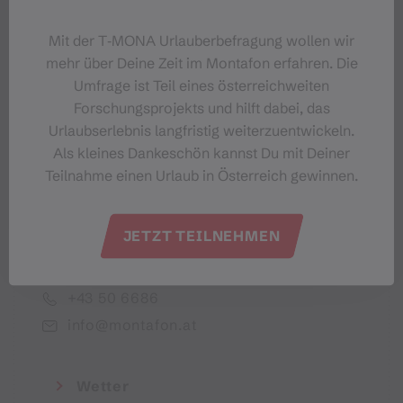
Dein Montafon-Newsletter
Mit der T‑MONA Urlauberbefragung wollen wir
mehr über Deine Zeit im Montafon erfahren. Die
Umfrage ist Teil eines österreichweiten
Forschungsprojekts und hilft dabei, das
Urlaubserlebnis langfristig weiterzuentwickeln.
Ich akzeptiere die Datenschutzbestimmungen
Als kleines Dankeschön kannst Du mit Deiner
Teilnahme einen Urlaub in Österreich gewinnen.
JETZT TEILNEHMEN
Montafon Tourismus GmbH
+43 50 6686
info@montafon.at
Wetter