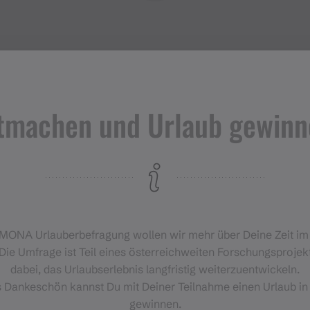
tmachen und Urlaub gewinn
Veranstaltungen
im Montafon
H
‑MONA Urlauberbefragung wollen wir mehr über Deine Zeit i
Für alle, die das Montafon von
Die Umfrage ist Teil eines österreichweiten Forschungsprojekt
seiner lebendigsten Seite
dabei, das Urlaubserlebnis langfristig weiterzuentwickeln.
erleben möchten.
s Dankeschön kannst Du mit Deiner Teilnahme einen Urlaub in
gewinnen.
EVENTKALENDER