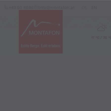
Zum Inhalt springen (Alt+0)
Zum Hauptmenü springen (Alt+1)
Translations of this pag
+43 50 6686
info@montafon.at
DE
EN
17 °C / 25 °