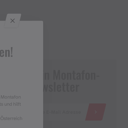
en!
Dein Montafon-
Newsletter
m Montafon
s und hilft
 Österreich