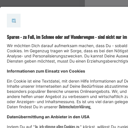
#meinmontafon