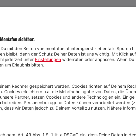
JETZT TEILNEHMEN
Wetter
Presse
Anreise
Marke
Kontakt & Team
Jobs
Webcams
Newsletter