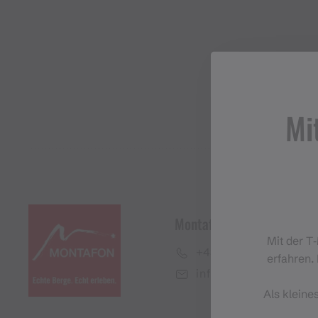
Mi
Montafon Tourismus Gmb
Mit der T
+43 50 6686
erfahren. 
info@montafon.at
Als kleine