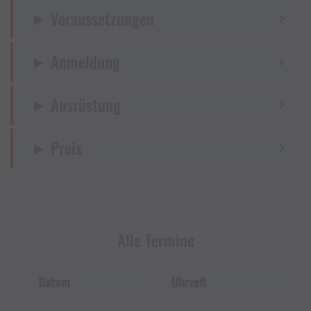
Auge unseres Bergführers.
Voraussetzungen
Als Highlight wartet zum Schluss einen rasante
Anmeldung
Flying-Fox-Fahrt auf uns!
Hinweis:
Ausrüstung
Für die Benutzung des Flying Fox ist ein
Preis
Mindestgewicht von 25 kg und ein
Maximalgewicht von 110 kg
vorgeschrieben.
Sollte der Flying Fox der Golmerbahn
Alle Termine
geschlossen sein, weichen wir auf einen
etwas kleineren Flying-Fox im
Datum
Uhrzeit
Klettergarten Latschau aus.