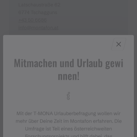
Latschaustraße 62
6774 Tschagguns
+43 50 6686
info@montafon.at
Mitmachen und Urlaub gewi
Veranstalter
nnen!
Firmalpin GmbH - Die Bergschule im
Montafon
Buxwaldstraße 26
6781 Bartholomäberg
+436641410256
Mit der T‑MONA Urlauberbefragung wollen wir
info@firmalpin.at
mehr über Deine Zeit im Montafon erfahren. Die
https://firmalpin.at
Umfrage ist Teil eines österreichweiten
Forschungsprojekts und hilft dabei, das