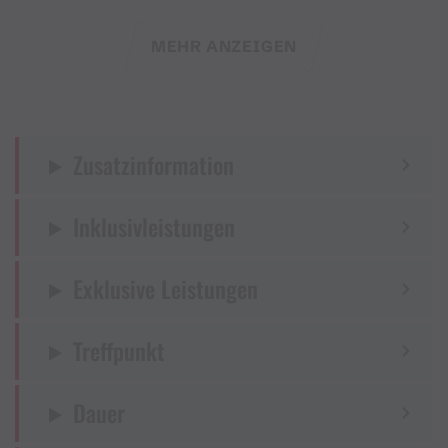
sorgen unseren erfahrenen Bergführer vor Ort.
MEHR ANZEIGEN
Programm:
Nachdem wir unsere Kletterausrüstung angelegt
haben, geht es nach der Einweisung an die über 20 m
Zusatzinformation
hohe Felswand. Gesichert im Toprope können wir
uns in verschieden schweren Routen als
Inklusivleistungen
Felsakrobaten üben und bereits das richtige
Verhalten beim Abseilen üben.
Exklusive Leistungen
Im Anschluss geht es über einen einfachen
Klettersteig hoch hinauf. Wir lernen die richtige
Treffpunkt
Sicherungstechnik sowie ein effizientes
Fortbewegen. Die besonders Mutigen können sich
dann von der höchsten Stelle der Wand abseilen —
Dauer
natürlich stets gesichert und unter dem wachsamen