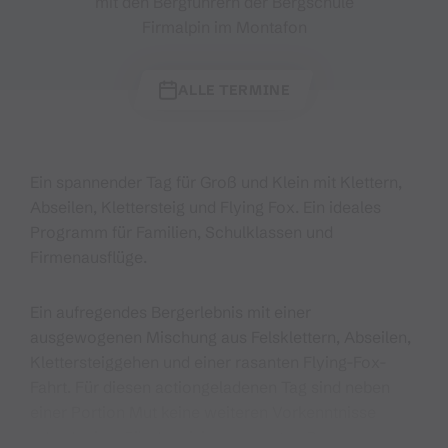
mit den Bergführern der Bergschule
Firmalpin im Montafon
ALLE TERMINE
Ein spannender Tag für Groß und Klein mit Klettern,
Abseilen, Klettersteig und Flying Fox. Ein ideales
Programm für Familien, Schulklassen und
Firmenausflüge.
Ein aufregendes Bergerlebnis mit einer
ausgewogenen Mischung aus Felsklettern, Abseilen,
Klettersteiggehen und einer rasanten Flying-Fox-
Fahrt. Für diesen actiongeladenen Tag sind neben
einer Portion Mut keine weiteren Vorkenntnisse
erforderlich. Für den risikobewussten Rahmen