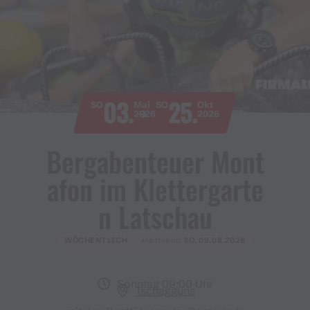
03.
25.
SO
Mai
SO
Okt
2026
2026
Bergabenteuer Mont
afon im Klettergarte
n Latschau
WÖCHENTLICH
SO, 09.08.2026
ANSTEHEND
Sonntag 09:00 Uhr
Tschagguns