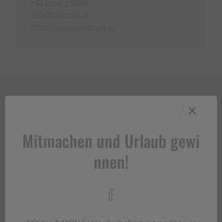
+43 5556 74690
info@boemag.at
https://www.boemag.at/
Mitmachen und Urlaub gewi
nnen!