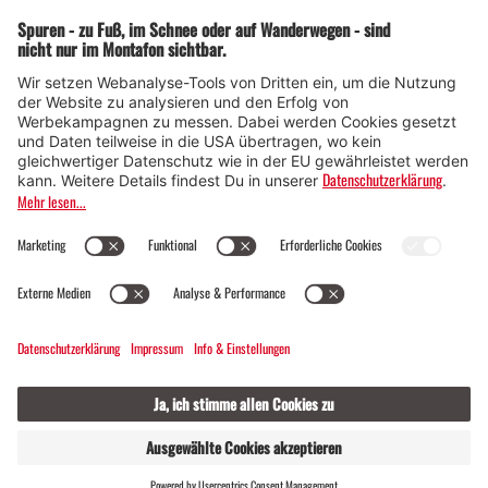
© Montafon Tourismus GmbH
16 °C / 31 °C
Webcams
Kontakt
Veranstaltungen
20 / 2
GASTGEBER
LIVE
FINDEN