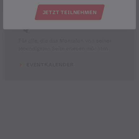
JETZT TEILNEHMEN
Veranstaltungen im Montafon
Für alle, die das Montafon von seiner
lebendigsten Seite erleben möchten.
EVENTKALENDER