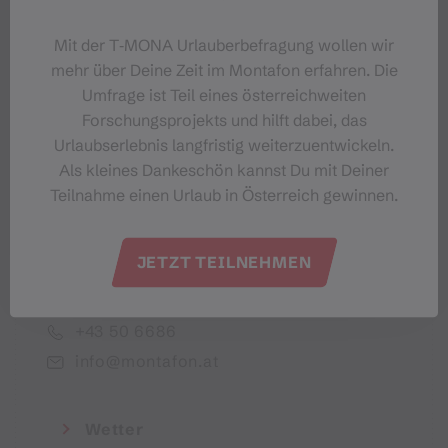
Dein Montafon-Newsletter
Mit der T‑MONA Urlauberbefragung wollen wir
mehr über Deine Zeit im Montafon erfahren. Die
Umfrage ist Teil eines österreichweiten
Forschungsprojekts und hilft dabei, das
Urlaubserlebnis langfristig weiterzuentwickeln.
Ich akzeptiere die Datenschutzbestimmungen
Als kleines Dankeschön kannst Du mit Deiner
Teilnahme einen Urlaub in Österreich gewinnen.
JETZT TEILNEHMEN
Montafon Tourismus GmbH
+43 50 6686
info@montafon.at
Wetter