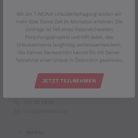
Dein Montafon-Newsletter
Mit der T‑MONA Urlauberbefragung wollen wir
mehr über Deine Zeit im Montafon erfahren. Die
Umfrage ist Teil eines österreichweiten
Forschungsprojekts und hilft dabei, das
Urlaubserlebnis langfristig weiterzuentwickeln.
Ich akzeptiere die Datenschutzbestimmungen
Als kleines Dankeschön kannst Du mit Deiner
Teilnahme einen Urlaub in Österreich gewinnen.
JETZT TEILNEHMEN
Montafon Tourismus GmbH
+43 50 6686
info@montafon.at
Wetter