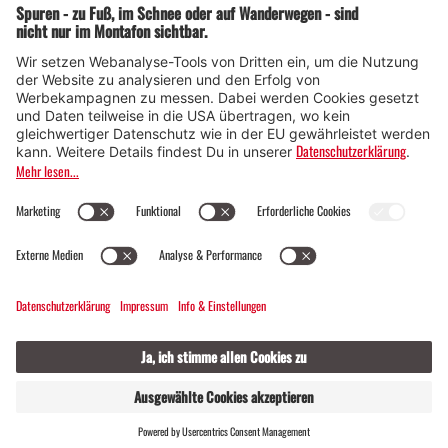
© Montafon Tourismus GmbH
17 °C / 25 °C
Webcams
Kontakt
Veranstaltungen
19 / 2
GASTGEBER
LIVE
FINDEN