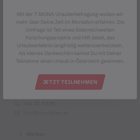
Dein Montafon-Newsletter
Mit der T‑MONA Urlauberbefragung wollen wir
mehr über Deine Zeit im Montafon erfahren. Die
Umfrage ist Teil eines österreichweiten
Forschungsprojekts und hilft dabei, das
Urlaubserlebnis langfristig weiterzuentwickeln.
Ich akzeptiere die Datenschutzbestimmungen
Als kleines Dankeschön kannst Du mit Deiner
Teilnahme einen Urlaub in Österreich gewinnen.
JETZT TEILNEHMEN
Montafon Tourismus GmbH
+43 50 6686
info@montafon.at
Wetter