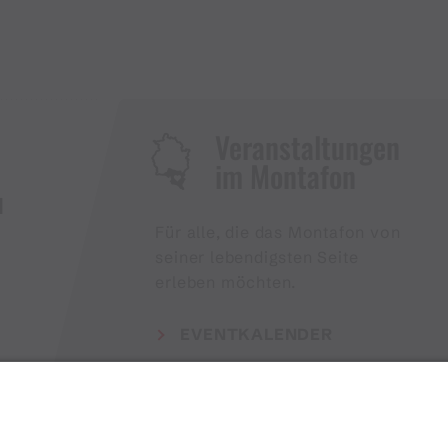
Veranstaltungen
im Montafon
H
Für alle, die das Montafon von
seiner lebendigsten Seite
erleben möchten.
EVENTKALENDER