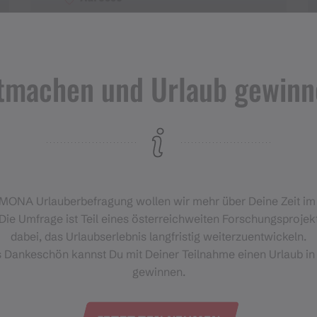
Gargellner Dorfladen Harech-
Rhomberg
Gargellnerstr. 28a
tmachen und Urlaub gewinn
6787 Gargellen
‑MONA Urlauberbefragung wollen wir mehr über Deine Zeit i
Die Umfrage ist Teil eines österreichweiten Forschungsprojekt
dabei, das Urlaubserlebnis langfristig weiterzuentwickeln.
s Dankeschön kannst Du mit Deiner Teilnahme einen Urlaub in
gewinnen.