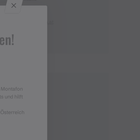
+43 5557 6309
spar.harech@aon.at
en!
m Montafon
s und hilft
 Österreich