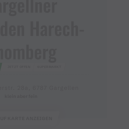
rgellner
den Harech​-​
homberg
JETZT OFFEN
SUPERMARKT
erstr. 28a, 6787 Gargellen
klein aber fein
UF KARTE ANZEIGEN