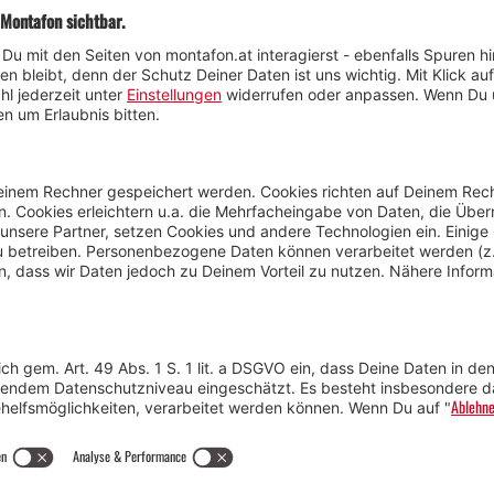
Wetter
Presse
Anreise
Marke
Kontakt & Team
Jobs
Webcams
Newsletter