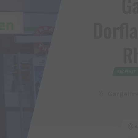
Ga
Dorfla
R
GEÖFFNET
Gargelln
A