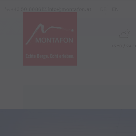
Zum Inhalt springen (Alt+0)
Zum Hauptmenü springen (Alt+1)
Translations of this pag
+43 50 6686
info@montafon.at
DE
EN
15 °C / 24 °