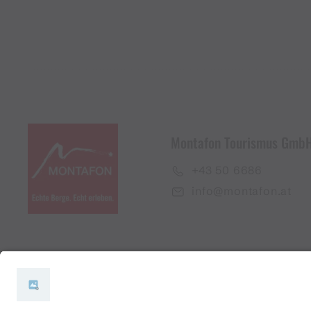
Montafon Tourismus Gmb
+43 50 6686
info@montafon.at