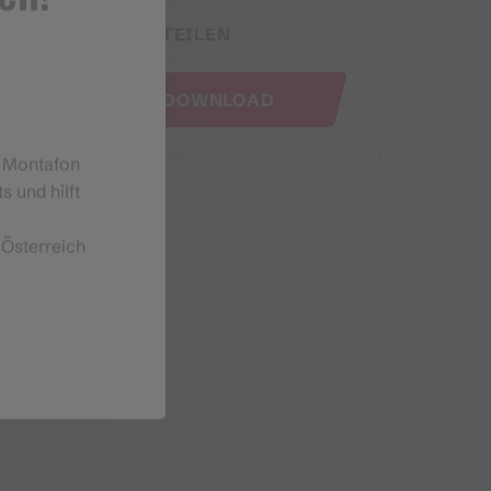
TEILEN
GPX DOWNLOAD
m Montafon
s und hilft
 Österreich