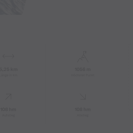
5,25 km
1056 m
Länge in km
Höchster Punkt
108 hm
108 hm
Aufstieg
Abstieg