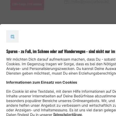
info@montafon.at
#meinmontafon