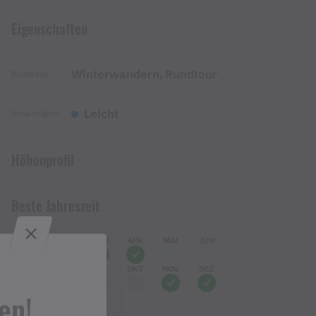
Eigenschaften
Winterwandern, Rundtour
Routentyp
Leicht
Schwierigkeit
Höhenprofil
Beste Jahreszeit
JAN
FEB
MÄR
APR
MAI
JUN
JUL
AUG
SEP
OKT
NOV
DEZ
en!