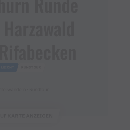
hurn Runde
 Harzawald
Rifabecken
LEICHT
RUNDTOUR
nterwandern · Rundtour
UF KARTE ANZEIGEN