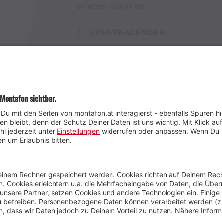
erleben möchten.
EVENTKALENDER
Wetter
Presse
Anreise
Marke
Kontakt & Team
Jobs
Webcams
Newsletter