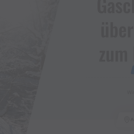
Gasc
über
zum 
Wi
A