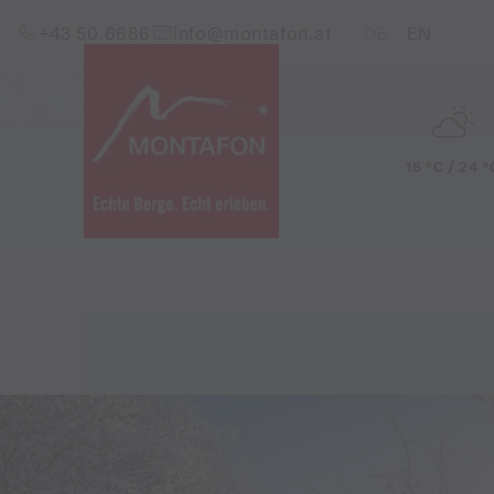
Zum Inhalt springen (Alt+0)
Zum Hauptmenü springen (Alt+1)
Translations of this pag
+43 50 6686
info@montafon.at
DE
EN
15 °C / 24 °