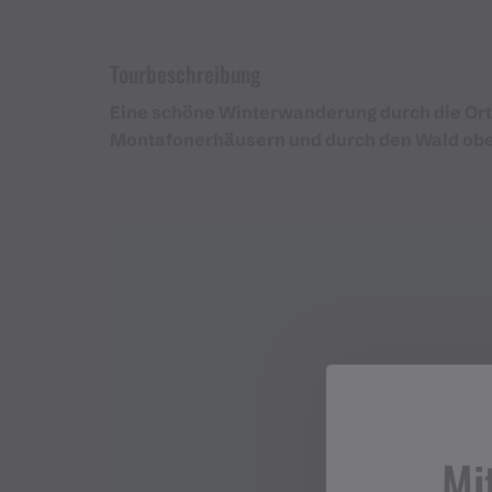
Tourbeschreibung
Eine schöne Winterwanderung durch die Ort
Montafonerhäusern und durch den Wald obe
Mi