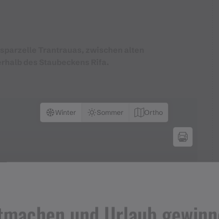
sparzelle Trantrauas, zwischen alten
rhalb des Staubeckens Rifa.
Winter
Sommer
Ortho
tmachen und Urlaub gewinn