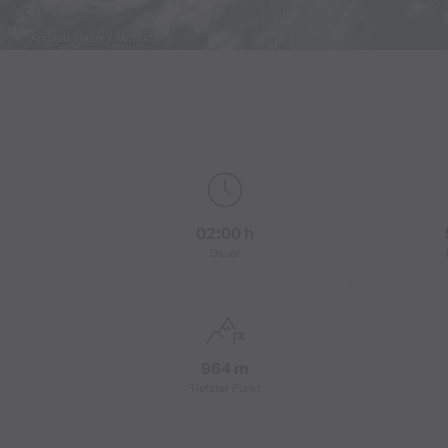
© Andreas Haller / Montafon
02:00 h
Dauer
964 m
Tiefster Punkt