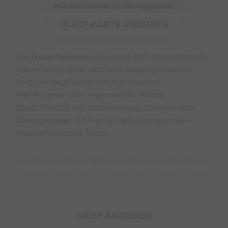
Köstlichkeiten in Bio-Qualität
AUF KARTE ANZEIGEN
Das
Gauertalhaus
ist die erste BIO-Schutzhütte der
Naturfreunde Österreich und Ausgangspunkt für
Bergsportbegeisterte und Naturfreunde.
Hier erwarten Dich regionale BIO Küche
(Bergfrühstück auf Voranmeldung), Zimmer oder
Matratzenlager mit frischer Bettwäsche und ein
leidenschaftliches Team.
Der Weg zum Gauertalhaus wird von uns den ganzen
Winter
hindurch mit Pistengeräten präpariert. Somit
kann der Skitag nach einem ausgiebigen Frühstück
direkt vor der Hütte beginnen und auch wieder vor
der Haustüre enden. Geübte Skifahrer oder
MEHR ANZEIGEN
Snowboarder können direkt vom Golmer Rhätikonlift