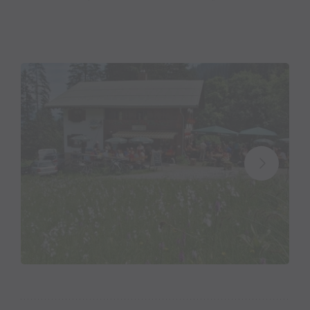
über die Skiroute 22 vor das Gauertalhaus fahren!
Bei entsprechender Schneelage ist eine Rodelpartie
vom Gauertalhaus bis ins Ortszentrum von
Tschagguns möglich. Mit Ski oder Snowboard ist
man in 7 Minuten wieder zurück in Latschau bei der
Golmerbahn.
Im
Sommer, Herbst und Frühjahr
ist das
Gauertalhaus ein idealer Ausgangspunkt für
zahlreiche Wanderungen oder Bergtouren im Rätikon
Gebirge. Diese Zeit eignet sich auch bestens für
Gruppen und Familien, um die Natur zu genießen und
in Ruhe ausspannen zu können. Alpine Klettertouren
wie z.B. auf das Schwarzhorn oder
Bergwanderungen auf das Drusentor sind in Halb-
bis Tagestouren vom Gauertalhaus möglich. Der
Klettersteig mit Höhlendurchquerung an der Sulzfluh
verspricht ein besonderes Erlebnis.