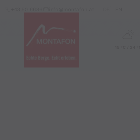
Zum Inhalt springen (Alt+0)
Zum Hauptmenü springen (Alt+1)
Translations of this pag
+43 50 6686
info@montafon.at
DE
EN
15 °C / 24 °