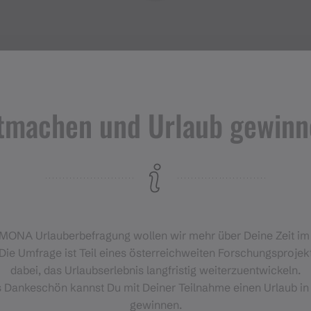
tmachen und Urlaub gewinn
Veranstaltungen
im Montafon
H
‑MONA Urlauberbefragung wollen wir mehr über Deine Zeit i
Für alle, die das Montafon von
Die Umfrage ist Teil eines österreichweiten Forschungsprojekt
seiner lebendigsten Seite
dabei, das Urlaubserlebnis langfristig weiterzuentwickeln.
erleben möchten.
s Dankeschön kannst Du mit Deiner Teilnahme einen Urlaub in
gewinnen.
EVENTKALENDER