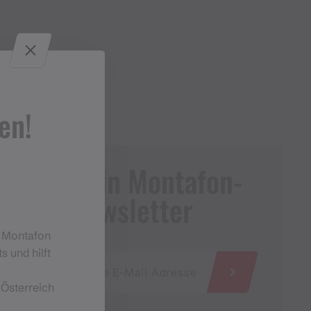
en!
Dein Montafon-
Newsletter
m Montafon
s und hilft
 Österreich