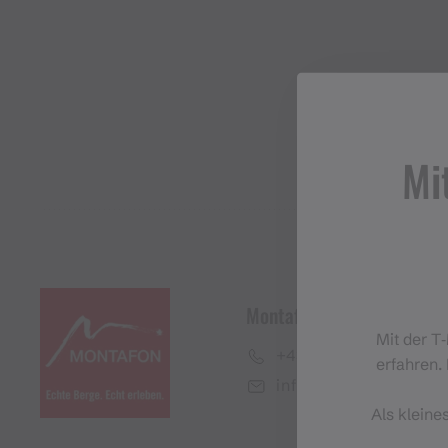
Mi
Montafon Tourismus Gmb
Mit der T
+43 50 6686
erfahren. 
info@montafon.at
Als kleine