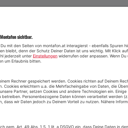
JETZT TEILNEHMEN
Wetter
Presse
Anreise
Marke
Kontakt & Team
Jobs
Webcams
Newsletter