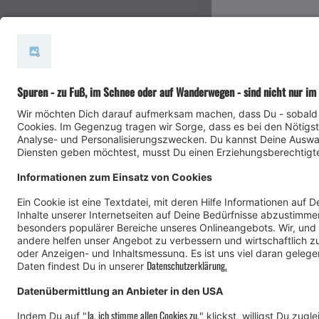
#meinmontafon