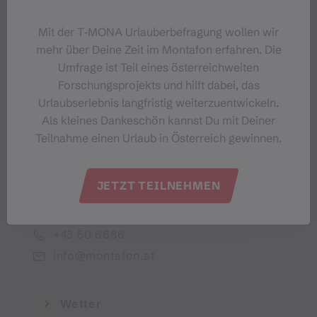
Dein Montafon-Newsletter
Mit der T‑MONA Urlauberbefragung wollen wir
mehr über Deine Zeit im Montafon erfahren. Die
Umfrage ist Teil eines österreichweiten
Forschungsprojekts und hilft dabei, das
Urlaubserlebnis langfristig weiterzuentwickeln.
Ich akzeptiere die Datenschutzbestimmungen
Als kleines Dankeschön kannst Du mit Deiner
Teilnahme einen Urlaub in Österreich gewinnen.
JETZT TEILNEHMEN
Montafon Tourismus GmbH
+43 50 6686
info@montafon.at
Wetter