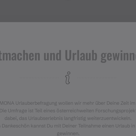
tmachen und Urlaub gewinn
Veranstaltungen
im Montafon
H
‑MONA Urlauberbefragung wollen wir mehr über Deine Zeit i
Für alle, die das Montafon von
Die Umfrage ist Teil eines österreichweiten Forschungsprojekt
seiner lebendigsten Seite
dabei, das Urlaubserlebnis langfristig weiterzuentwickeln.
erleben möchten.
s Dankeschön kannst Du mit Deiner Teilnahme einen Urlaub in
gewinnen.
EVENTKALENDER