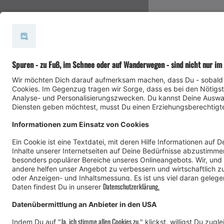
#meinmontafon