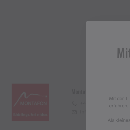
Mi
Montafon Tourismus Gmb
Mit der T
+43 50 6686
erfahren. 
info@montafon.at
Als kleine