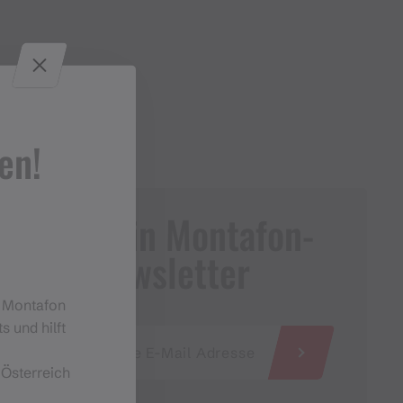
en!
Dein Montafon-
Newsletter
m Montafon
s und hilft
 Österreich