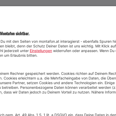
JETZT TEILNEHMEN
Wetter
Presse
Anreise
Marke
Kontakt & Team
Jobs
Webcams
Newsletter