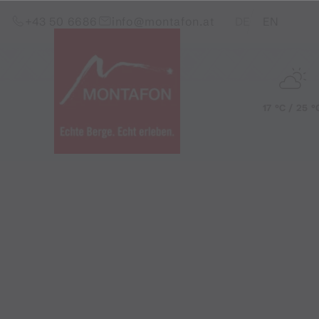
Zum Inhalt springen (Alt+0)
Zum Hauptmenü springen (Alt+1)
Translations of this pag
+43 50 6686
info@montafon.at
DE
EN
17 °C / 25 °